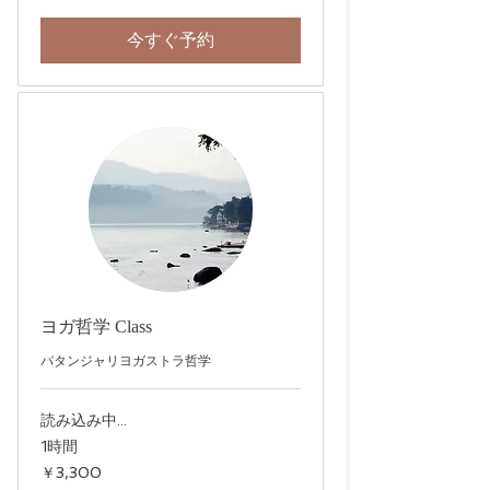
1,000
円〜
今すぐ予約
ヨガ哲学 Class
パタンジャリヨガストラ哲学
読み込み中...
1時間
3,300
￥3,300
円