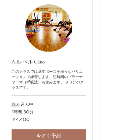
Allレベル Class
このクラスでは基本ポーズを様々なバリエ
ーションで練習します。短時間のプラーナ
ヤーマ（呼吸法）も含みます。 ９０分のク
ラスです。
読み込み中...
1時間 30分
4,400
￥4,400
円
今すぐ予約