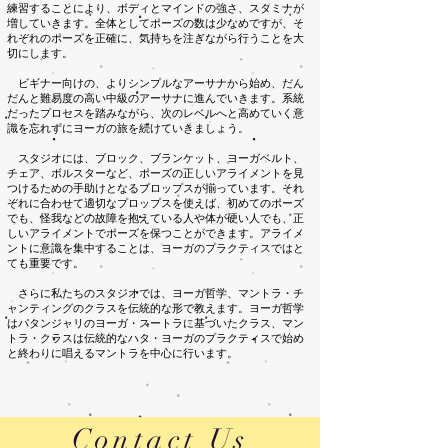
練習することにより、ボディとマインドの強さ、スタミナが
増していきます。全体としてポーズの数は少なめですが、そ
れぞれのポーズを正確に、気持ちを注ぎながら行うことを大
切にします。
ビギナー向けの、よりシンプルなアーサナから始め、だん
だんと難易度の高い中級のアーサナに進んでいきます。系統
だったプロセスを踏みながら、次のレベルへと高めていく意
識を忘れずにヨーガの旅を続けていきましょう。
スタジオには、ブロック、ブランケット、ヨーガベルト、
チェア、ボルスターなど、ポーズの正しいアライメントを見
つけるための手助けとなるプロップスが揃っています。それ
ぞれに合わせて適切なプロップスを使えば、初めてのポーズ
でも、怪我などの故障を抱えている人や体が硬い人でも、正
しいアライメントでポーズを保つことができます。アライメ
ントに意識を集中することは、ヨーガのプラクティスではと
ても重要です。
さらに私たちのスタジオでは、ヨーガ哲学、マントラ・チ
ャンティングのクラスを伝統的な形で教えます。ヨーガ哲学
はパタンジャリのヨーガ・スートラに基づいたクラス、マン
トラ・クラスは伝統的なハタ・ヨーガのプラクティスで始め
と終わりに唱えるマントラを中心に行います。
Contact Us