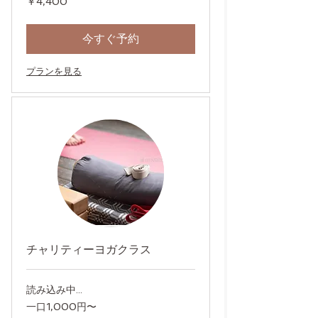
￥4,400
円
今すぐ予約
プランを見る
チャリティーヨガクラス
読み込み中...
一
一口1,000円〜
口