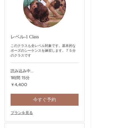
レベル-1 Class
このクラスも全レベル対象です。基本的な
ポーズのシーケンスを練習します。７５分
のクラスです
読み込み中...
1時間 15分
4,400
￥4,400
円
今すぐ予約
プランを見る