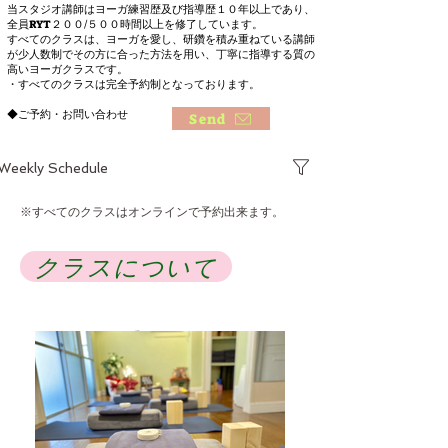
当スタジオ講師はヨーガ練習歴及び指導歴１０
年以上であり、
全員RYT２００/５００時間以上を修了しています。
すべてのクラスは、ヨーガを愛し、研鑽を積み重ねている講師
が少人数制でその方に合った方法を用い、丁寧に指導する質の
高い
ヨ
ー
ガクラスです。
・
すべてのクラスは完全予約制となっております。
◆ご予約・お問い合わせ
Send
Weekly Schedule
※すべてのクラスはオンラインで予約出来ます。
クラスについて