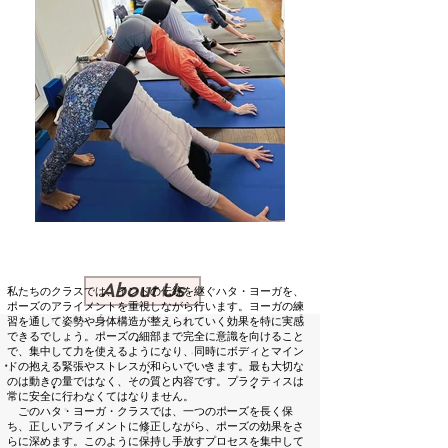
About Us
私たちのクラスでは、インドの伝統を継ぐハタ・ヨーガを、
ポーズのアライメントを重視しながら行います。ヨーガの練
習を通して姿勢や身体構造が整えられていく効果を特に実感
できるでしょう。ポーズの細部まで完全に意識を向けること
で、集中して力を使えるようになり、同時にボディとマイン
ドの抱える緊張やストレスが和らいでいきます。最も大切な
のは動きの量ではなく、その質と内容です。プラクティスは
常に安全に行わなくてはなりません。
このハタ・ヨーガ・クラスでは、一つのポーズを長く保
ち、正しいアライメントに修正しながら、ポーズの効果をさ
らに深めます。このように保持し手放すプロセスを集中して