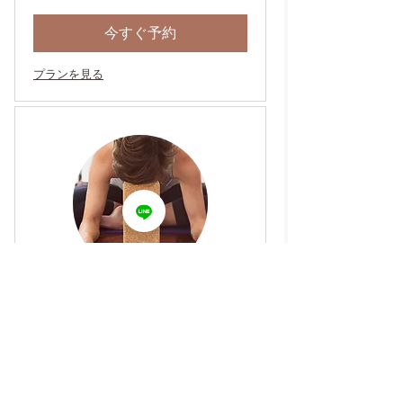
今すぐ予約
プランを見る
はじめてのハタヨガ
読み込み中...
1時間
3,300
￥3,300
円