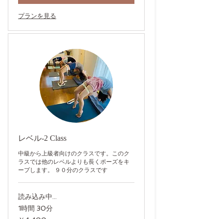
プランを見る
レベル-2 Class
中級から上級者向けのクラスです。このク
ラスでは他のレベルよりも長くポーズをキ
ープします。 ９０分のクラスです
読み込み中...
1時間 30分
4,400