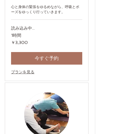
心と身体の緊張をゆるめながら、呼吸とポ
ーズをゆっくり行っていきます。
読み込み中...
1時間
3,300
￥3,300
円
今すぐ予約
プランを見る